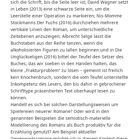
sich die Schrift, bis die Seite leer ist; David Wagner setzt
in
Leben
(2013) eine schwarze Seite ein, um die
Leerstelle einer Operation zu markieren; Nis-Momme
Stockmanns
Der Fuchs
(2016) durchziehen mehrere
vertikale Linien den Roman, um unterschiedliche
Zeitebenen anzuzeigen; Albrecht Selge lässt die
Buchstaben aus der Reihe tanzen, wenn die
alkoholisierten Figuren zu lallen beginnen und in
Die
Unglückseligen
(2016) bittet der Teufel den Setzer des
Buches, das wir soeben in den Händen halten, das
kleine „Frakturproblem“ zu lösen – gemeint ist freilich
kein Knochenbruch, sondern die vom Teufel unterstellte
Inkompetenz des Lesers, den bis dahin in gebrochener
Schrifttype präsentierten Text überhaupt lesen zu
können.
Handelt es sich bei solchen Darstellungsweisen um
Spielereien neuerer Romane? Oder wird in den
genannten Beispielen die semiotisch-materielle
Modellierung des Romans als Buch produktiv für die
Erzählung genutzt? Am Beispiel aktueller
Gegenwartsromane möchte ich in diesem Kontext diese