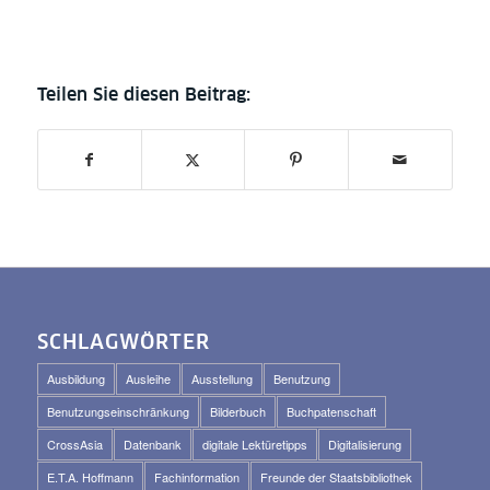
SCHLAGWÖRTER
Ausbildung
Ausleihe
Ausstellung
Benutzung
Benutzungseinschränkung
Bilderbuch
Buchpatenschaft
CrossAsia
Datenbank
digitale Lektüretipps
Digitalisierung
E.T.A. Hoffmann
Fachinformation
Freunde der Staatsbibliothek