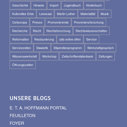
Geschichte
Hinweis
Import
Jugendbuch
Kinderbuch
Kulturelles Erbe
Lesesaal
Martin Luther
Materialität
Musik
Osteuropa
Presse
Promovierende
Provenienzforschung
Recherche
Recht
Rechtsforschung
Rechtswissenschaften
Reformation
Restaurierung
sbb online offen
Service
Servicezeiten
Slawistik
Stipendienprogramm
Werkstattgespräch
Wissenswerkstatt
Workshop
Zeitschriftendatenbank
Zeitungen
Öffnungszeiten
UNSERE BLOGS
E. T. A. HOFFMANN PORTAL
FEUILLETON
FOYER