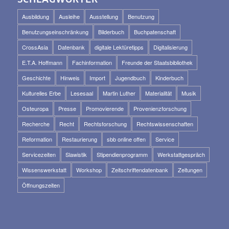
Ausbildung
Ausleihe
Ausstellung
Benutzung
Benutzungseinschränkung
Bilderbuch
Buchpatenschaft
CrossAsia
Datenbank
digitale Lektüretipps
Digitalisierung
E.T.A. Hoffmann
Fachinformation
Freunde der Staatsbibliothek
Geschichte
Hinweis
Import
Jugendbuch
Kinderbuch
Kulturelles Erbe
Lesesaal
Martin Luther
Materialität
Musik
Osteuropa
Presse
Promovierende
Provenienzforschung
Recherche
Recht
Rechtsforschung
Rechtswissenschaften
Reformation
Restaurierung
sbb online offen
Service
Servicezeiten
Slawistik
Stipendienprogramm
Werkstattgespräch
Wissenswerkstatt
Workshop
Zeitschriftendatenbank
Zeitungen
Öffnungszeiten