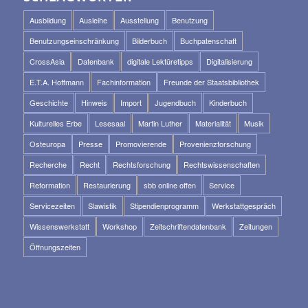
Ausbildung
Ausleihe
Ausstellung
Benutzung
Benutzungseinschränkung
Bilderbuch
Buchpatenschaft
CrossAsia
Datenbank
digitale Lektüretipps
Digitalisierung
E.T.A. Hoffmann
Fachinformation
Freunde der Staatsbibliothek
Geschichte
Hinweis
Import
Jugendbuch
Kinderbuch
Kulturelles Erbe
Lesesaal
Martin Luther
Materialität
Musik
Osteuropa
Presse
Promovierende
Provenienzforschung
Recherche
Recht
Rechtsforschung
Rechtswissenschaften
Reformation
Restaurierung
sbb online offen
Service
Servicezeiten
Slawistik
Stipendienprogramm
Werkstattgespräch
Wissenswerkstatt
Workshop
Zeitschriftendatenbank
Zeitungen
Öffnungszeiten