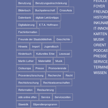
FEUILLE
Benutzung
Benutzungseinschränkung
FOYER
Bilderbuch
Buchpatenschaft
CrossAsia
FREUNDE
HISTOR
Datenbank
digitale Lektüretipps
INKUNA
Digitalisierung
E.T.A. Hoffmann
IT-INNO
Fachinformation
KARTEN
MUSIK
Freunde der Staatsbibliothek
Geschichte
ORIENT
Hinweis
Import
Jugendbuch
PODCAS
Kinderbuch
Kulturelles Erbe
Lesesaal
PRESSE
Martin Luther
Materialität
Musik
SERVICE
TERMIN
Osteuropa
Presse
Promovierende
WISSEN
Provenienzforschung
Recherche
Recht
Rechtsforschung
Rechtswissenschaften
Reformation
Restaurierung
sbb online offen
Service
Servicezeiten
Slawistik
Stipendienprogramm