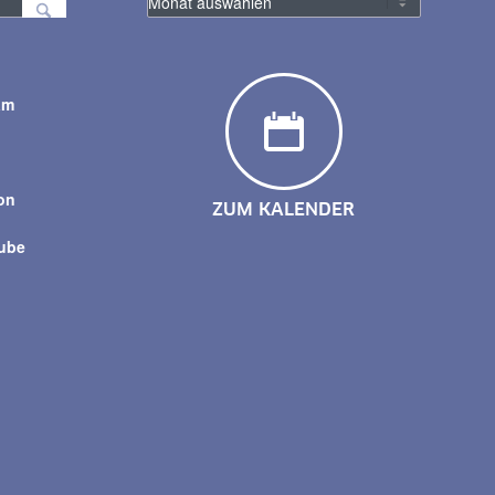
am
y
on
ZUM KALENDER
tube