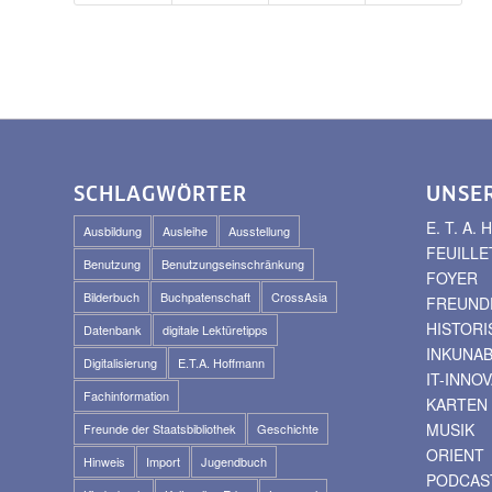
SCHLAGWÖRTER
UNSE
E. T. A
Ausbildung
Ausleihe
Ausstellung
FEUILLE
Benutzung
Benutzungseinschränkung
FOYER
Bilderbuch
Buchpatenschaft
CrossAsia
FREUNDE
HISTOR
Datenbank
digitale Lektüretipps
INKUNA
Digitalisierung
E.T.A. Hoffmann
IT-INNO
Fachinformation
KARTEN
MUSIK
Freunde der Staatsbibliothek
Geschichte
ORIENT
Hinweis
Import
Jugendbuch
PODCAS