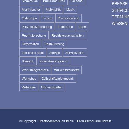
Kinderbuch
Kulturelles Erbe
Lesesaal
PRESSE
Martin Luther
Materialität
Musik
SERVICE
TERMIN
Osteuropa
Presse
Promovierende
WISSEN
Provenienzforschung
Recherche
Recht
Rechtsforschung
Rechtswissenschaften
Reformation
Restaurierung
sbb online offen
Service
Servicezeiten
Slawistik
Stipendienprogramm
Werkstattgespräch
Wissenswerkstatt
Workshop
Zeitschriftendatenbank
Zeitungen
Öffnungszeiten
© Copyright - Staatsbibliothek zu Berlin – Preußischer Kulturbesitz