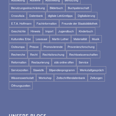
Ausbildung
Ausleihe
Ausstellung
Benutzung
Benutzungseinschränkung
Bilderbuch
Buchpatenschaft
CrossAsia
Datenbank
digitale Lektüretipps
Digitalisierung
E.T.A. Hoffmann
Fachinformation
Freunde der Staatsbibliothek
Geschichte
Hinweis
Import
Jugendbuch
Kinderbuch
Kulturelles Erbe
Lesesaal
Martin Luther
Materialität
Musik
Osteuropa
Presse
Promovierende
Provenienzforschung
Recherche
Recht
Rechtsforschung
Rechtswissenschaften
Reformation
Restaurierung
sbb online offen
Service
Servicezeiten
Slawistik
Stipendienprogramm
Werkstattgespräch
Wissenswerkstatt
Workshop
Zeitschriftendatenbank
Zeitungen
Öffnungszeiten