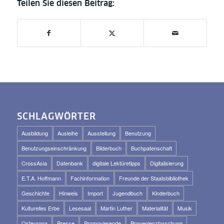
SCHLAGWÖRTER
Ausbildung
Ausleihe
Ausstellung
Benutzung
Benutzungseinschränkung
Bilderbuch
Buchpatenschaft
CrossAsia
Datenbank
digitale Lektüretipps
Digitalisierung
E.T.A. Hoffmann
Fachinformation
Freunde der Staatsbibliothek
Geschichte
Hinweis
Import
Jugendbuch
Kinderbuch
Kulturelles Erbe
Lesesaal
Martin Luther
Materialität
Musik
Osteuropa
Presse
Promovierende
Provenienzforschung