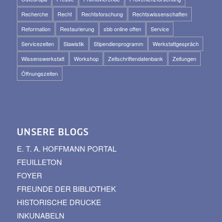
Recherche
Recht
Rechtsforschung
Rechtswissenschaften
Reformation
Restaurierung
sbb online offen
Service
Servicezeiten
Slawistik
Stipendienprogramm
Werkstattgespräch
Wissenswerkstatt
Workshop
Zeitschriftendatenbank
Zeitungen
Öffnungszeiten
UNSERE BLOGS
E. T. A. HOFFMANN PORTAL
FEUILLETON
FOYER
FREUNDE DER BIBLIOTHEK
HISTORISCHE DRUCKE
INKUNABELN