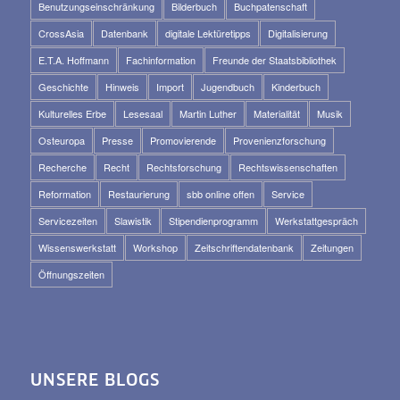
Benutzungseinschränkung
Bilderbuch
Buchpatenschaft
CrossAsia
Datenbank
digitale Lektüretipps
Digitalisierung
E.T.A. Hoffmann
Fachinformation
Freunde der Staatsbibliothek
Geschichte
Hinweis
Import
Jugendbuch
Kinderbuch
Kulturelles Erbe
Lesesaal
Martin Luther
Materialität
Musik
Osteuropa
Presse
Promovierende
Provenienzforschung
Recherche
Recht
Rechtsforschung
Rechtswissenschaften
Reformation
Restaurierung
sbb online offen
Service
Servicezeiten
Slawistik
Stipendienprogramm
Werkstattgespräch
Wissenswerkstatt
Workshop
Zeitschriftendatenbank
Zeitungen
Öffnungszeiten
UNSERE BLOGS