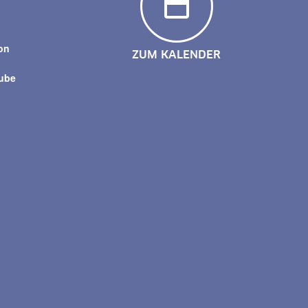
y
on
ZUM KALENDER
tube