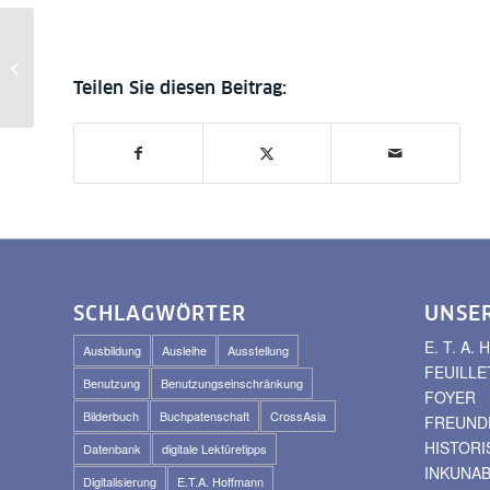
Online-Workshop:
Vertrauen ist gut –
prüfen ist besser:
Qualitätskriterien...
SCHLAGWÖRTER
UNSE
E. T. A
Ausbildung
Ausleihe
Ausstellung
FEUILLE
Benutzung
Benutzungseinschränkung
FOYER
Bilderbuch
Buchpatenschaft
CrossAsia
FREUNDE
HISTOR
Datenbank
digitale Lektüretipps
INKUNA
Digitalisierung
E.T.A. Hoffmann