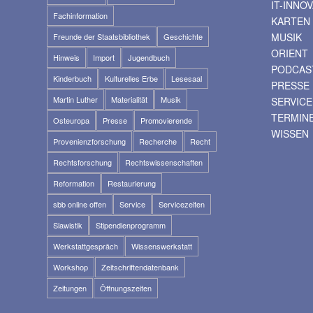
IT-INNO
Fachinformation
KARTEN
MUSIK
Freunde der Staatsbibliothek
Geschichte
ORIENT
Hinweis
Import
Jugendbuch
PODCAS
Kinderbuch
Kulturelles Erbe
Lesesaal
PRESSE
Martin Luther
Materialität
Musik
SERVICE
TERMIN
Osteuropa
Presse
Promovierende
WISSEN
Provenienzforschung
Recherche
Recht
Rechtsforschung
Rechtswissenschaften
Reformation
Restaurierung
sbb online offen
Service
Servicezeiten
Slawistik
Stipendienprogramm
Werkstattgespräch
Wissenswerkstatt
Workshop
Zeitschriftendatenbank
Zeitungen
Öffnungszeiten