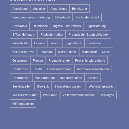
Ausbildung
Ausleihe
Ausstellung
Benutzung
Benutzungseinschränkung
Bilderbuch
Buchpatenschaft
CrossAsia
Datenbank
digitale Lektüretipps
Digitalisierung
E.T.A. Hoffmann
Fachinformation
Freunde der Staatsbibliothek
Geschichte
Hinweis
Import
Jugendbuch
Kinderbuch
Kulturelles Erbe
Lesesaal
Martin Luther
Materialität
Musik
Osteuropa
Presse
Promovierende
Provenienzforschung
Recherche
Recht
Rechtsforschung
Rechtswissenschaften
Reformation
Restaurierung
sbb online offen
Service
Servicezeiten
Slawistik
Stipendienprogramm
Werkstattgespräch
Wissenswerkstatt
Workshop
Zeitschriftendatenbank
Zeitungen
Öffnungszeiten