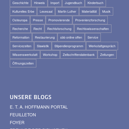
Geschichte
Hinweis
Import
Jugendbuch
Kinderbuch
Kulturelles Erbe
Lesesaal
Martin Luther
Materialität
Musik
Osteuropa
Presse
Promovierende
Provenienzforschung
Recherche
Recht
Rechtsforschung
Rechtswissenschaften
Reformation
Restaurierung
sbb online offen
Service
Servicezeiten
Slawistik
Stipendienprogramm
Werkstattgespräch
Wissenswerkstatt
Workshop
Zeitschriftendatenbank
Zeitungen
Öffnungszeiten
UNSERE BLOGS
E. T. A. HOFFMANN PORTAL
FEUILLETON
FOYER