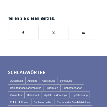
SCHLAGWÖRTER
Ausbildung
Ausleihe
Ausstellung
Benutzung
Benutzungseinschränkung
Bilderbuch
Buchpatenschaft
CrossAsia
Datenbank
digitale Lektüretipps
Digitalisierung
E.T.A. Hoffmann
Fachinformation
Freunde der Staatsbibliothek