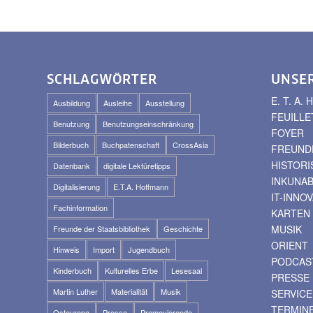
SCHLAGWÖRTER
UNSE
E. T. A
Ausbildung
Ausleihe
Ausstellung
FEUILLE
Benutzung
Benutzungseinschränkung
FOYER
Bilderbuch
Buchpatenschaft
CrossAsia
FREUNDE
HISTOR
Datenbank
digitale Lektüretipps
INKUNA
Digitalisierung
E.T.A. Hoffmann
IT-INNO
Fachinformation
KARTEN
MUSIK
Freunde der Staatsbibliothek
Geschichte
ORIENT
Hinweis
Import
Jugendbuch
PODCAS
Kinderbuch
Kulturelles Erbe
Lesesaal
PRESSE
Martin Luther
Materialität
Musik
SERVICE
TERMIN
Osteuropa
Presse
Promovierende