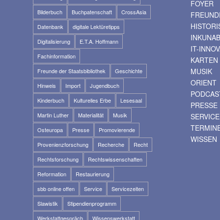
FOYER
Bilderbuch
Buchpatenschaft
CrossAsia
FREUNDE
HISTOR
Datenbank
digitale Lektüretipps
INKUNA
Digitalisierung
E.T.A. Hoffmann
IT-INNO
Fachinformation
KARTEN
MUSIK
Freunde der Staatsbibliothek
Geschichte
ORIENT
Hinweis
Import
Jugendbuch
PODCAS
Kinderbuch
Kulturelles Erbe
Lesesaal
PRESSE
Martin Luther
Materialität
Musik
SERVICE
TERMIN
Osteuropa
Presse
Promovierende
WISSEN
Provenienzforschung
Recherche
Recht
Rechtsforschung
Rechtswissenschaften
Reformation
Restaurierung
sbb online offen
Service
Servicezeiten
Slawistik
Stipendienprogramm
Werkstattgespräch
Wissenswerkstatt