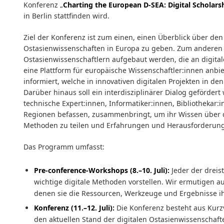
Konferenz „
Charting the European D-SEA: Digital Scholarsh
in Berlin stattfinden wird.
Ziel der Konferenz ist zum einen, einen Überblick über den
Ostasienwissenschaften in Europa zu geben. Zum anderen 
Ostasienwissenschaftlern aufgebaut werden, die an digital
eine Plattform für europäische Wissenschaftler:innen anb
informiert, welche in innovativen digitalen Projekten in d
Darüber hinaus soll ein interdisziplinärer Dialog geförder
technische Expert:innen, Informatiker:innen, Bibliothekar:i
Regionen befassen, zusammenbringt, um ihr Wissen über di
Methoden zu teilen und Erfahrungen und Herausforderun
Das Programm umfasst:
Pre-conference-Workshops (8.–10. Juli):
Jeder der dreis
wichtige digitale Methoden vorstellen. Wir ermutigen au
denen sie die Ressourcen, Werkzeuge und Ergebnisse ihr
Konferenz (11.–12. Juli):
Die Konferenz besteht aus Kurzv
den aktuellen Stand der digitalen Ostasienwissenschaf