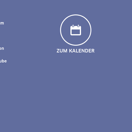
am
y
on
ZUM KALENDER
tube