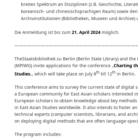
breites Spektrum an Disziplinen (z.B. Geschichte, Literat
koreanisch- und chinesischsprachigen Raum) sowie de
Archivinstitutionen (Bibliotheken, Museen und Archive) 
Die Anmeldung ist bis zum
21. April 2024
möglich.
————————————————————————————
TheStaatsbibliothek zu Berlin (Berlin State Library) and the 
(MPIWG) invite applications for the conference „
Charting th
th
th
Studies
„, which will take place on July 8
till 12
in Berlin.
This conference aims to survey the current state of digital 
a European community for East Asian scholars interested in d
European scholars to obtain knowledge about key methods a
in East Asian Studies worldwide. It also intends to foster a
technical experts (computer scientists, librarians, and arc
on deploying digital methods that are often language-speci
The program includes: