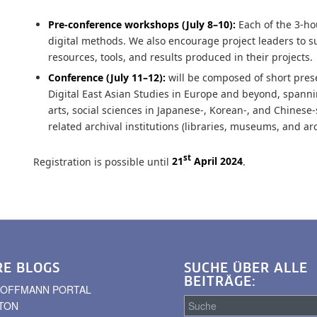
Pre-conference workshops (July 8–10):
Each of the 3-ho
digital methods. We also encourage project leaders to 
resources, tools, and results produced in their projects.
Conference (July 11–12):
will be composed of short prese
Digital East Asian Studies in Europe and beyond, spanning
arts, social sciences in Japanese-, Korean-, and Chinese-
related archival institutions (libraries, museums, and arc
st
Registration is possible until
21
April 2024
.
RE BLOGS
SUCHE ÜBER ALLE
BEITRÄGE:
. HOFFMANN PORTAL
TON