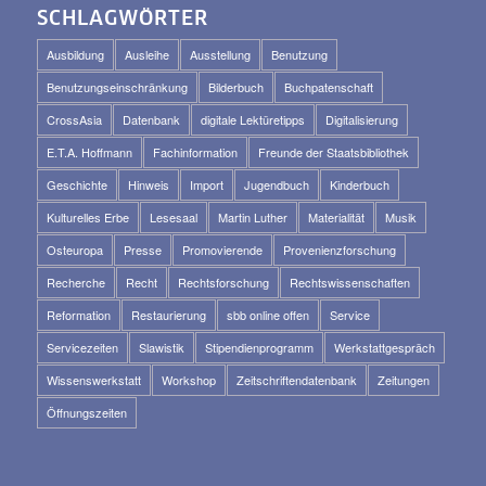
SCHLAGWÖRTER
Ausbildung
Ausleihe
Ausstellung
Benutzung
Benutzungseinschränkung
Bilderbuch
Buchpatenschaft
CrossAsia
Datenbank
digitale Lektüretipps
Digitalisierung
E.T.A. Hoffmann
Fachinformation
Freunde der Staatsbibliothek
Geschichte
Hinweis
Import
Jugendbuch
Kinderbuch
Kulturelles Erbe
Lesesaal
Martin Luther
Materialität
Musik
Osteuropa
Presse
Promovierende
Provenienzforschung
Recherche
Recht
Rechtsforschung
Rechtswissenschaften
Reformation
Restaurierung
sbb online offen
Service
Servicezeiten
Slawistik
Stipendienprogramm
Werkstattgespräch
Wissenswerkstatt
Workshop
Zeitschriftendatenbank
Zeitungen
Öffnungszeiten