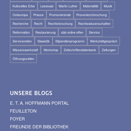
Kulturelles Erbe
Lesesaal
Martin Luther
Materialität
Musik
Osteuropa
Presse
Promovierende
Provenienzforschung
Recherche
Recht
Rechtsforschung
Rechtswissenschaften
Reformation
Restaurierung
sbb online offen
Service
Servicezeiten
Slawistik
Stipendienprogramm
Werkstattgespräch
Wissenswerkstatt
Workshop
Zeitschriftendatenbank
Zeitungen
Öffnungszeiten
UNSERE BLOGS
E. T. A. HOFFMANN PORTAL
FEUILLETON
FOYER
FREUNDE DER BIBLIOTHEK