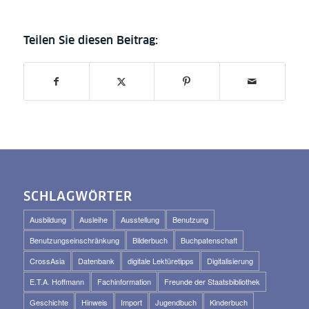
SCHLAGWÖRTER
Ausbildung
Ausleihe
Ausstellung
Benutzung
Benutzungseinschränkung
Bilderbuch
Buchpatenschaft
CrossAsia
Datenbank
digitale Lektüretipps
Digitalisierung
E.T.A. Hoffmann
Fachinformation
Freunde der Staatsbibliothek
Geschichte
Hinweis
Import
Jugendbuch
Kinderbuch