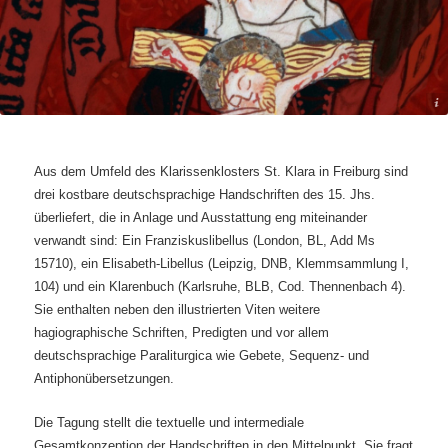
riftmuseum der Deutschen Nationalbibliothek Leipzig, Klemmsammlung, I, 104, fol. 13v.
Aus dem Umfeld des Klarissenklosters St. Klara in Freiburg sind
drei kostbare deutschsprachige Handschriften des 15. Jhs.
überliefert, die in Anlage und Ausstattung eng miteinander
verwandt sind: Ein Franziskuslibellus (London, BL, Add Ms
15710), ein Elisabeth-Libellus (Leipzig, DNB, Klemmsammlung I,
104) und ein Klarenbuch (Karlsruhe, BLB, Cod. Thennenbach 4).
Sie enthalten neben den illustrierten Viten weitere
hagiographische Schriften, Predigten und vor allem
deutschsprachige Paraliturgica wie Gebete, Sequenz- und
Antiphonübersetzungen.
Die Tagung stellt die textuelle und intermediale
Gesamtkonzeption der Handschriften in den Mittelpunkt. Sie fragt