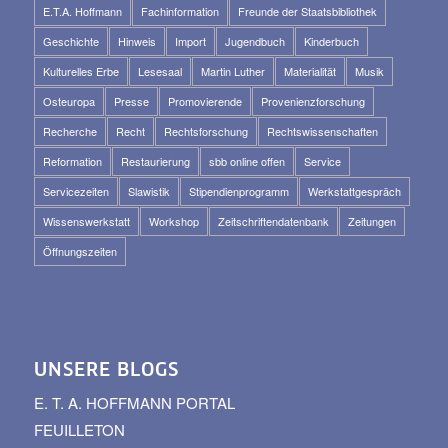
E.T.A. Hoffmann
Fachinformation
Freunde der Staatsbibliothek
Geschichte
Hinweis
Import
Jugendbuch
Kinderbuch
Kulturelles Erbe
Lesesaal
Martin Luther
Materialität
Musik
Osteuropa
Presse
Promovierende
Provenienzforschung
Recherche
Recht
Rechtsforschung
Rechtswissenschaften
Reformation
Restaurierung
sbb online offen
Service
Servicezeiten
Slawistik
Stipendienprogramm
Werkstattgespräch
Wissenswerkstatt
Workshop
Zeitschriftendatenbank
Zeitungen
Öffnungszeiten
UNSERE BLOGS
E. T. A. HOFFMANN PORTAL
FEUILLETON