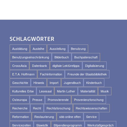
SCHLAGWÖRTER
Ausbildung
Ausleihe
Ausstellung
Benutzung
Benutzungseinschränkung
Bilderbuch
Buchpatenschaft
CrossAsia
Datenbank
digitale Lektüretipps
Digitalisierung
E.T.A. Hoffmann
Fachinformation
Freunde der Staatsbibliothek
Geschichte
Hinweis
Import
Jugendbuch
Kinderbuch
Kulturelles Erbe
Lesesaal
Martin Luther
Materialität
Musik
Osteuropa
Presse
Promovierende
Provenienzforschung
Recherche
Recht
Rechtsforschung
Rechtswissenschaften
Reformation
Restaurierung
sbb online offen
Service
Servicezeiten
Slawistik
Stipendienprogramm
Werkstattgespräch