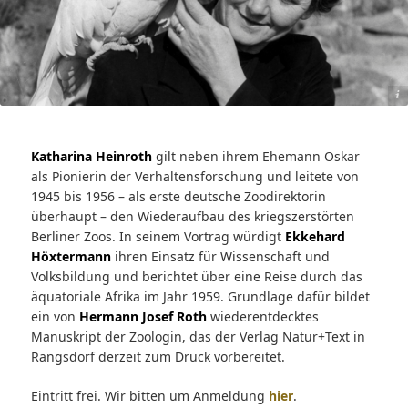
haubenkakadu Schurps im Berliner Zoo, um 1946. Fotograf*in: unbekannt © Klaus Nigge
Katharina Heinroth
gilt neben ihrem Ehemann Oskar
als Pionierin der Verhaltensforschung und leitete von
1945 bis 1956 – als erste deutsche Zoodirektorin
überhaupt – den Wiederaufbau des kriegszerstörten
Berliner Zoos. In seinem Vortrag würdigt
Ekkehard
Höxtermann
ihren Einsatz für Wissenschaft und
Volksbildung und berichtet über eine Reise durch das
äquatoriale Afrika im Jahr 1959. Grundlage dafür bildet
ein von
Hermann Josef Roth
wiederentdecktes
Manuskript der Zoologin, das der Verlag Natur+Text in
Rangsdorf derzeit zum Druck vorbereitet.
Eintritt frei. Wir bitten um Anmeldung
hier
.