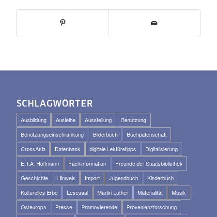
SCHLAGWÖRTER
Ausbildung
Ausleihe
Ausstellung
Benutzung
Benutzungseinschränkung
Bilderbuch
Buchpatenschaft
CrossAsia
Datenbank
digitale Lektüretipps
Digitalisierung
E.T.A. Hoffmann
Fachinformation
Freunde der Staatsbibliothek
Geschichte
Hinweis
Import
Jugendbuch
Kinderbuch
Kulturelles Erbe
Lesesaal
Martin Luther
Materialität
Musik
Osteuropa
Presse
Promovierende
Provenienzforschung