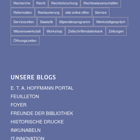
Recherche
Recht
Rechtsforschung
Rechtswissenschaften
Reformation
Restaurierung
sbb online offen
Service
Servicezeiten
Slawistik
Stipendienprogramm
Werkstattgespräch
Wissenswerkstatt
Workshop
Zeitschriftendatenbank
Zeitungen
Öffnungszeiten
UNSERE BLOGS
E. T. A. HOFFMANN PORTAL
FEUILLETON
FOYER
FREUNDE DER BIBLIOTHEK
HISTORISCHE DRUCKE
INKUNABELN
IT-INNOVATION