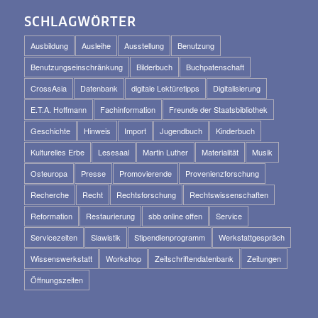
SCHLAGWÖRTER
Ausbildung
Ausleihe
Ausstellung
Benutzung
Benutzungseinschränkung
Bilderbuch
Buchpatenschaft
CrossAsia
Datenbank
digitale Lektüretipps
Digitalisierung
E.T.A. Hoffmann
Fachinformation
Freunde der Staatsbibliothek
Geschichte
Hinweis
Import
Jugendbuch
Kinderbuch
Kulturelles Erbe
Lesesaal
Martin Luther
Materialität
Musik
Osteuropa
Presse
Promovierende
Provenienzforschung
Recherche
Recht
Rechtsforschung
Rechtswissenschaften
Reformation
Restaurierung
sbb online offen
Service
Servicezeiten
Slawistik
Stipendienprogramm
Werkstattgespräch
Wissenswerkstatt
Workshop
Zeitschriftendatenbank
Zeitungen
Öffnungszeiten