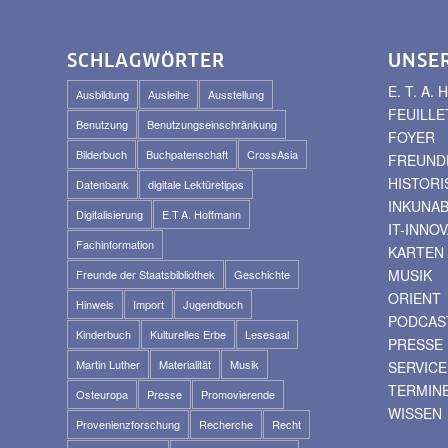
SCHLAGWÖRTER
UNSE
E. T. A
Ausbildung
Ausleihe
Ausstellung
FEUILLE
Benutzung
Benutzungseinschränkung
FOYER
Bilderbuch
Buchpatenschaft
CrossAsia
FREUNDE
HISTOR
Datenbank
digitale Lektüretipps
INKUNA
Digitalisierung
E.T.A. Hoffmann
IT-INNO
Fachinformation
KARTEN
MUSIK
Freunde der Staatsbibliothek
Geschichte
ORIENT
Hinweis
Import
Jugendbuch
PODCAS
Kinderbuch
Kulturelles Erbe
Lesesaal
PRESSE
Martin Luther
Materialität
Musik
SERVICE
TERMIN
Osteuropa
Presse
Promovierende
WISSEN
Provenienzforschung
Recherche
Recht