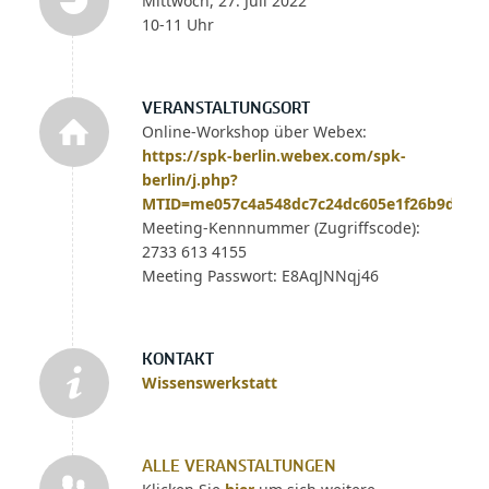
Mittwoch, 27. Juli 2022
10-11 Uhr
VERANSTALTUNGSORT
Online-Workshop über Webex:
https://spk-berlin.webex.com/spk-
berlin/j.php?
MTID=me057c4a548dc7c24dc605e1f26b9d97b
Meeting-Kennnummer (Zugriffscode):
2733 613 4155
Meeting Passwort: E8AqJNNqj46
KONTAKT
Wissenswerkstatt
ALLE VERANSTALTUNGEN