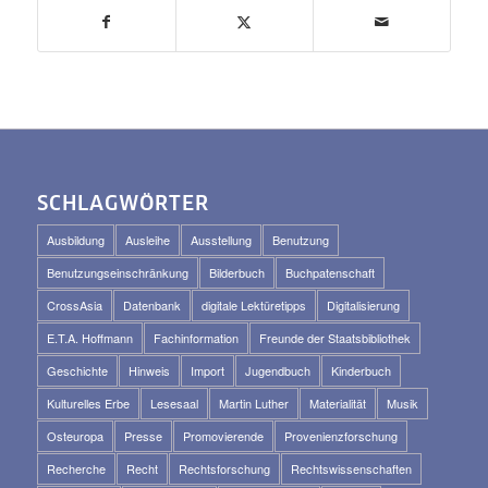
SCHLAGWÖRTER
Ausbildung
Ausleihe
Ausstellung
Benutzung
Benutzungseinschränkung
Bilderbuch
Buchpatenschaft
CrossAsia
Datenbank
digitale Lektüretipps
Digitalisierung
E.T.A. Hoffmann
Fachinformation
Freunde der Staatsbibliothek
Geschichte
Hinweis
Import
Jugendbuch
Kinderbuch
Kulturelles Erbe
Lesesaal
Martin Luther
Materialität
Musik
Osteuropa
Presse
Promovierende
Provenienzforschung
Recherche
Recht
Rechtsforschung
Rechtswissenschaften