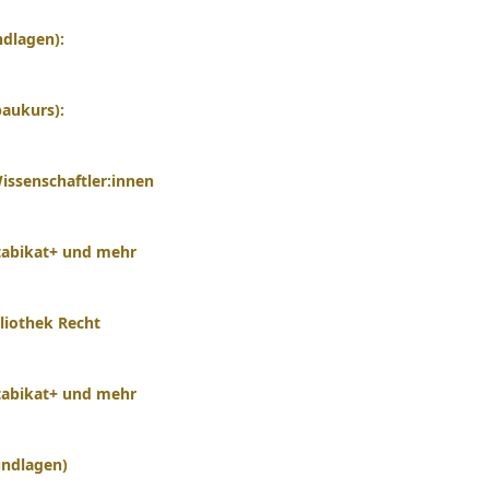
ndlagen):
baukurs):
Wissenschaftler:innen
stabikat+ und mehr
bliothek Recht
stabikat+ und mehr
undlagen)