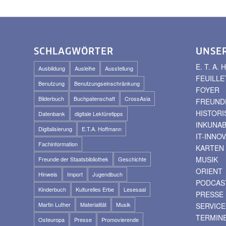
SCHLAGWÖRTER
UNSE
E. T. A
Ausbildung
Ausleihe
Ausstellung
FEUILLE
Benutzung
Benutzungseinschränkung
FOYER
Bilderbuch
Buchpatenschaft
CrossAsia
FREUNDE
HISTOR
Datenbank
digitale Lektüretipps
INKUNA
Digitalisierung
E.T.A. Hoffmann
IT-INNO
Fachinformation
KARTEN
MUSIK
Freunde der Staatsbibliothek
Geschichte
ORIENT
Hinweis
Import
Jugendbuch
PODCAS
Kinderbuch
Kulturelles Erbe
Lesesaal
PRESSE
Martin Luther
Materialität
Musik
SERVICE
TERMIN
Osteuropa
Presse
Promovierende