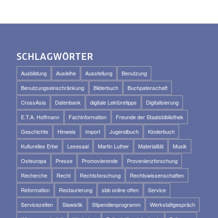
SCHLAGWÖRTER
Ausbildung
Ausleihe
Ausstellung
Benutzung
Benutzungseinschränkung
Bilderbuch
Buchpatenschaft
CrossAsia
Datenbank
digitale Lektüretipps
Digitalisierung
E.T.A. Hoffmann
Fachinformation
Freunde der Staatsbibliothek
Geschichte
Hinweis
Import
Jugendbuch
Kinderbuch
Kulturelles Erbe
Lesesaal
Martin Luther
Materialität
Musik
Osteuropa
Presse
Promovierende
Provenienzforschung
Recherche
Recht
Rechtsforschung
Rechtswissenschaften
Reformation
Restaurierung
sbb online offen
Service
Servicezeiten
Slawistik
Stipendienprogramm
Werkstattgespräch