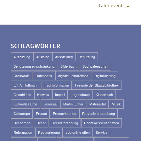
Later events
→
SCHLAGWÖRTER
Ausbildung
Ausleihe
Ausstellung
Benutzung
Benutzungseinschränkung
Bilderbuch
Buchpatenschaft
CrossAsia
Datenbank
digitale Lektüretipps
Digitalisierung
E.T.A. Hoffmann
Fachinformation
Freunde der Staatsbibliothek
Geschichte
Hinweis
Import
Jugendbuch
Kinderbuch
Kulturelles Erbe
Lesesaal
Martin Luther
Materialität
Musik
Osteuropa
Presse
Promovierende
Provenienzforschung
Recherche
Recht
Rechtsforschung
Rechtswissenschaften
Reformation
Restaurierung
sbb online offen
Service