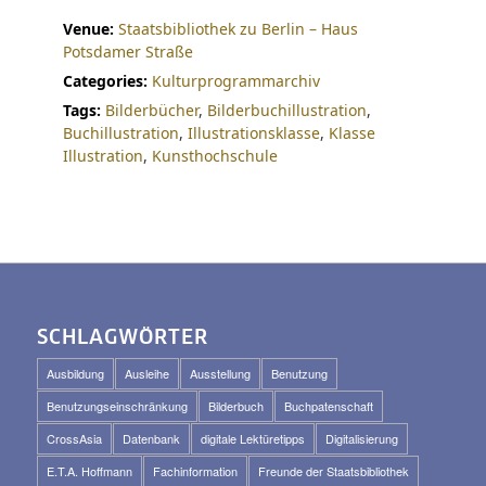
Venue:
Staatsbibliothek zu Berlin – Haus
Potsdamer Straße
Categories:
Kulturprogrammarchiv
Tags:
Bilderbücher
,
Bilderbuchillustration
,
Buchillustration
,
Illustrationsklasse
,
Klasse
Illustration
,
Kunsthochschule
SCHLAGWÖRTER
Ausbildung
Ausleihe
Ausstellung
Benutzung
Benutzungseinschränkung
Bilderbuch
Buchpatenschaft
CrossAsia
Datenbank
digitale Lektüretipps
Digitalisierung
E.T.A. Hoffmann
Fachinformation
Freunde der Staatsbibliothek