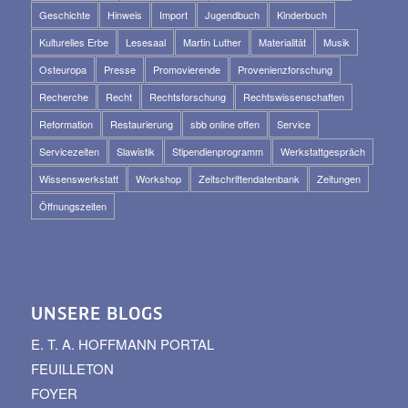
Geschichte
Hinweis
Import
Jugendbuch
Kinderbuch
Kulturelles Erbe
Lesesaal
Martin Luther
Materialität
Musik
Osteuropa
Presse
Promovierende
Provenienzforschung
Recherche
Recht
Rechtsforschung
Rechtswissenschaften
Reformation
Restaurierung
sbb online offen
Service
Servicezeiten
Slawistik
Stipendienprogramm
Werkstattgespräch
Wissenswerkstatt
Workshop
Zeitschriftendatenbank
Zeitungen
Öffnungszeiten
UNSERE BLOGS
E. T. A. HOFFMANN PORTAL
FEUILLETON
FOYER