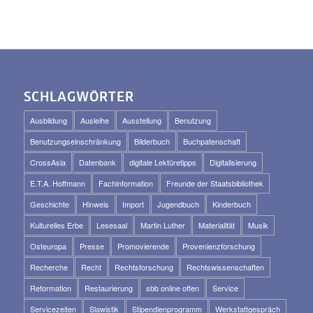
SCHLAGWÖRTER
Ausbildung
Ausleihe
Ausstellung
Benutzung
Benutzungseinschränkung
Bilderbuch
Buchpatenschaft
CrossAsia
Datenbank
digitale Lektüretipps
Digitalisierung
E.T.A. Hoffmann
Fachinformation
Freunde der Staatsbibliothek
Geschichte
Hinweis
Import
Jugendbuch
Kinderbuch
Kulturelles Erbe
Lesesaal
Martin Luther
Materialität
Musik
Osteuropa
Presse
Promovierende
Provenienzforschung
Recherche
Recht
Rechtsforschung
Rechtswissenschaften
Reformation
Restaurierung
sbb online offen
Service
Servicezeiten
Slawistik
Stipendienprogramm
Werkstattgespräch