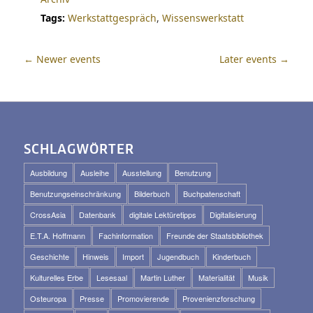
Tags:
Werkstattgespräch
,
Wissenswerkstatt
←
Newer events
Later events
→
SCHLAGWÖRTER
Ausbildung
Ausleihe
Ausstellung
Benutzung
Benutzungseinschränkung
Bilderbuch
Buchpatenschaft
CrossAsia
Datenbank
digitale Lektüretipps
Digitalisierung
E.T.A. Hoffmann
Fachinformation
Freunde der Staatsbibliothek
Geschichte
Hinweis
Import
Jugendbuch
Kinderbuch
Kulturelles Erbe
Lesesaal
Martin Luther
Materialität
Musik
Osteuropa
Presse
Promovierende
Provenienzforschung