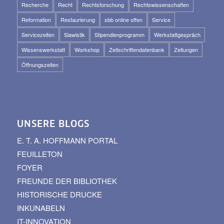
Recherche
Recht
Rechtsforschung
Rechtswissenschaften
Reformation
Restaurierung
sbb online offen
Service
Servicezeiten
Slawistik
Stipendienprogramm
Werkstattgespräch
Wissenswerkstatt
Workshop
Zeitschriftendatenbank
Zeitungen
Öffnungszeiten
UNSERE BLOGS
E. T. A. HOFFMANN PORTAL
FEUILLETON
FOYER
FREUNDE DER BIBLIOTHEK
HISTORISCHE DRUCKE
INKUNABELN
IT-INNOVATION