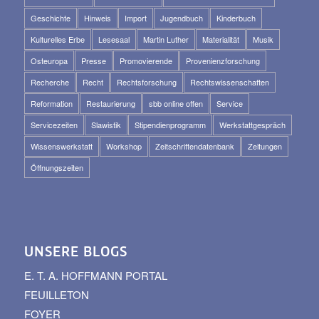
Geschichte
Hinweis
Import
Jugendbuch
Kinderbuch
Kulturelles Erbe
Lesesaal
Martin Luther
Materialität
Musik
Osteuropa
Presse
Promovierende
Provenienzforschung
Recherche
Recht
Rechtsforschung
Rechtswissenschaften
Reformation
Restaurierung
sbb online offen
Service
Servicezeiten
Slawistik
Stipendienprogramm
Werkstattgespräch
Wissenswerkstatt
Workshop
Zeitschriftendatenbank
Zeitungen
Öffnungszeiten
UNSERE BLOGS
E. T. A. HOFFMANN PORTAL
FEUILLETON
FOYER