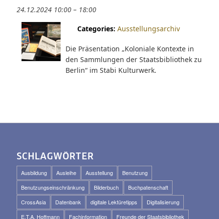
24.12.2024 10:00
–
18:00
Categories:
Ausstellungsarchiv
Die Präsentation „Koloniale Kontexte in
den Sammlungen der Staatsbibliothek zu
Berlin“ im Stabi Kulturwerk.
SCHLAGWÖRTER
Ausbildung
Ausleihe
Ausstellung
Benutzung
Benutzungseinschränkung
Bilderbuch
Buchpatenschaft
CrossAsia
Datenbank
digitale Lektüretipps
Digitalisierung
E.T.A. Hoffmann
Fachinformation
Freunde der Staatsbibliothek