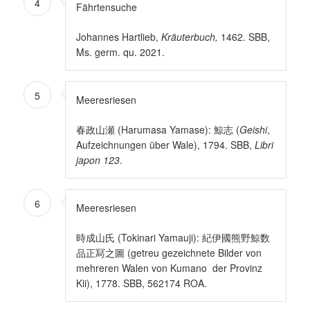
4
Fährtensuche
Johannes Hartlieb,
Kräuterbuch,
1462. SBB,
Ms. germ. qu. 2021.
5
Meeresriesen
春政山瀬 (Harumasa Yamase): 鯨志 (
Geishi
,
Aufzeichnungen über Wale), 1794. SBB,
Libri
japon 123
.
6
Meeresriesen
時成山氏 (Tokinari Yamauji): 紀伊國熊野鯨数
品正冩之圖 (getreu gezeichnete Bilder von
mehreren Walen von Kumano der Provinz
Kii), 1778. SBB, 562174 ROA.