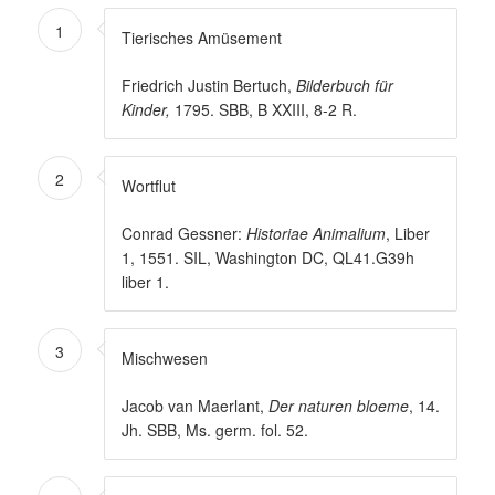
1
Tierisches Amüsement
Friedrich Justin Bertuch,
Bilderbuch für
Kinder,
1795. SBB, B XXIII, 8-2 R.
2
Wortflut
Conrad Gessner:
Historiae Animalium
, Liber
1, 1551. SIL, Washington DC, QL41.G39h
liber 1.
3
Mischwesen
Jacob van Maerlant,
Der naturen bloeme
, 14.
Jh. SBB, Ms. germ. fol. 52.