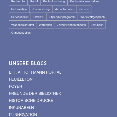
Recherche
Recht
Rechtsforschung
Rechtswissenschaften
Reformation
Restaurierung
sbb online offen
Service
Servicezeiten
Slawistik
Stipendienprogramm
Werkstattgespräch
Wissenswerkstatt
Workshop
Zeitschriftendatenbank
Zeitungen
Öffnungszeiten
UNSERE BLOGS
E. T. A. HOFFMANN PORTAL
FEUILLETON
FOYER
FREUNDE DER BIBLIOTHEK
HISTORISCHE DRUCKE
INKUNABELN
IT-INNOVATION