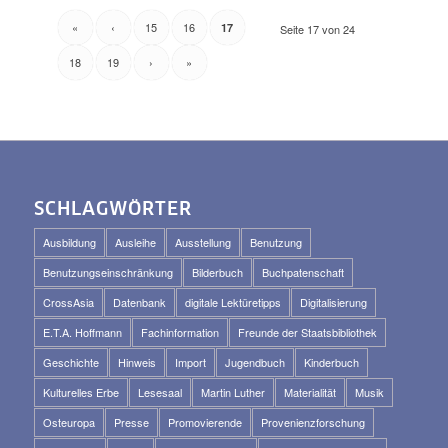
«
‹
15
16
17
Seite 17 von 24
18
19
›
»
SCHLAGWÖRTER
Ausbildung
Ausleihe
Ausstellung
Benutzung
Benutzungseinschränkung
Bilderbuch
Buchpatenschaft
CrossAsia
Datenbank
digitale Lektüretipps
Digitalisierung
E.T.A. Hoffmann
Fachinformation
Freunde der Staatsbibliothek
Geschichte
Hinweis
Import
Jugendbuch
Kinderbuch
Kulturelles Erbe
Lesesaal
Martin Luther
Materialität
Musik
Osteuropa
Presse
Promovierende
Provenienzforschung