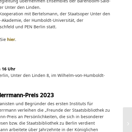
Begleitung übernehmen Ensembles der Barenboim-Said-
er Unter den Linden.
 Kooperation mit Bertelsmann, der Staatsoper Unter den
-Akademie, der Humboldt-Universität, der
chfeld und PEN Berlin statt.
 Sie
hier
.
m 16 Uhr
Berlin, Unter den Linden 8, im Wilhelm-von-Humboldt-
Herrmann-Preis 2023
nisten und Begründer des ersten Instituts für
rrmann verleihen die „Freunde der Staatsbibliothek zu
nn-Preis an Persönlichkeiten, die sich in besonderer
en bzw. die Staatsbibliothek zu Berlin verdient
nn arbeitete über Jahrzehnte in der Königlichen