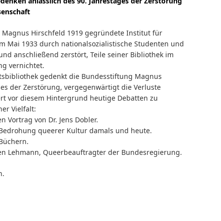
denken anlässlich des 90. Jahrestages der Zerstörung
senschaft
n Magnus Hirschfeld 1919 gegründete Institut für
m Mai 1933 durch nationalsozialistische Studenten und
d anschließend zerstört, Teile seiner Bibliothek im
g vernichtet.
atsbibliothek gedenkt die Bundesstiftung Magnus
ges der Zerstörung, vergegenwärtigt die Verluste
iert vor diesem Hintergrund heutige Debatten zu
er Vielfalt:
n Vortrag von Dr. Jens Dobler.
 Bedrohung queerer Kultur damals und heute.
Büchern.
en Lehmann, Queerbeauftragter der Bundesregierung.
n.