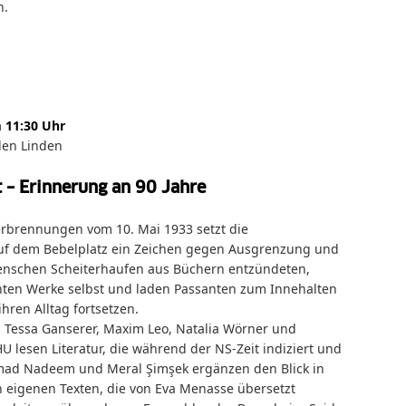
n.
m 11:30 Uhr
den Linden
t – Erinnerung an 90 Jahre
rbrennungen vom 10. Mai 1933 setzt die
 auf dem Bebelplatz ein Zeichen gegen Ausgrenzung und
nschen Scheiterhaufen aus Büchern entzündeten,
nten Werke selbst und laden Passanten zum Innehalten
hren Alltag fortsetzen.
r, Tessa Ganserer, Maxim Leo, Natalia Wörner und
U lesen Literatur, die während der NS-Zeit indiziert und
mad Nadeem und Meral Şimşek ergänzen den Blick in
n eigenen Texten, die von Eva Menasse übersetzt