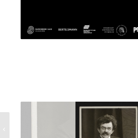
Bilddatenbanken,
Publizieren in
Wissenschaftsverlagen