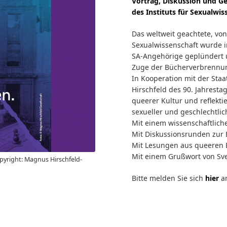
Vortrag, Diskussion und Ge
des Instituts für Sexualwis
Das weltweit geachtete, vo
Sexualwissenschaft wurde i
SA-Angehörige geplündert un
Zuge der Bücherverbrennun
In Kooperation mit der Sta
Hirschfeld des 90. Jahresta
queerer Kultur und reflekt
sexueller und geschlechtlich
Mit einem wissenschaftliche
Mit Diskussionsrunden zur
Mit Lesungen aus queeren 
Mit einem Grußwort von Sv
opyright: Magnus Hirschfeld-
Bitte melden Sie sich
hier
a