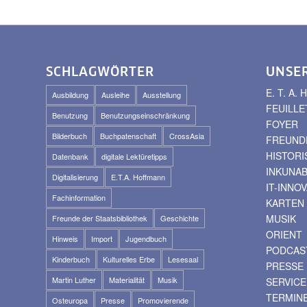
SCHLAGWÖRTER
UNSE
E. T. A
Ausbildung
Ausleihe
Ausstellung
FEUILLE
Benutzung
Benutzungseinschränkung
FOYER
Bilderbuch
Buchpatenschaft
CrossAsia
FREUNDE
HISTOR
Datenbank
digitale Lektüretipps
INKUNA
Digitalisierung
E.T.A. Hoffmann
IT-INNO
Fachinformation
KARTEN
MUSIK
Freunde der Staatsbibliothek
Geschichte
ORIENT
Hinweis
Import
Jugendbuch
PODCAS
Kinderbuch
Kulturelles Erbe
Lesesaal
PRESSE
Martin Luther
Materialität
Musik
SERVICE
TERMIN
Osteuropa
Presse
Promovierende