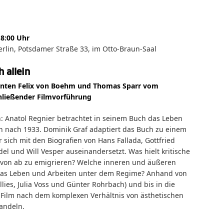
18:00 Uhr
Berlin, Potsdamer Straße 33, im Otto-Braun-Saal
h allein
nten Felix von Boehm und Thomas Sparr vom
hließender Filmvorführung
ein: Anatol Regnier betrachtet in seinem Buch das Leben
 nach 1933. Dominik Graf adaptiert das Buch zu einem
r sich mit den Biografien von Hans Fallada, Gottfried
del und Will Vesper auseinandersetzt. Was hielt kritische
avon ab zu emigrieren? Welche inneren und äußeren
das Leben und Arbeiten unter dem Regime? Anhand von
 Illies, Julia Voss und Günter Rohrbach) und bis in die
 Film nach dem komplexen Verhältnis von ästhetischen
Handeln.