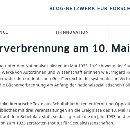
BLOG-NETZWERK FÜR FORSC
VICE
IT-INNOVATION
rverbrennung am 10. Ma
 unter den Nationalsozialisten im Mai 1933. In Sichtweite der Sta
e Werke von Autor:innen und Wissenschaftler:innen wie Irmgard Ke
n wider den undeutschen Geist“ erreichte die systematische Verfo
ie Bücherverbrennung am Anfang der nationalsozialistischen Poli
nkt, literarische Texte aus Schulbibliotheken entfernt und Opposit
bibliothek mit drei Veranstaltungen an die Ereignisse des 10. Mai
 auf dem Bebelplatz statt, so dass gerade die im Jahr 1933 an dies
ion zum 1933 zerstörten Institut für Sexualwissenschaften.