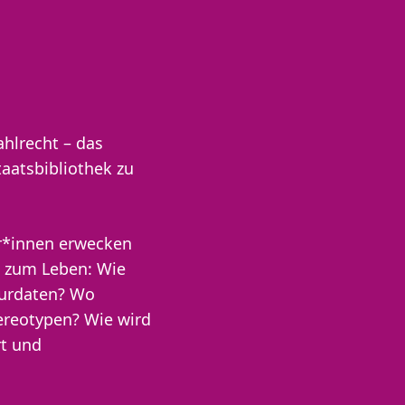
ahlrecht – das
taatsbibliothek zu
er*innen erwecken
l zum Leben: Wie
turdaten? Wo
tereotypen? Wie wird
t und