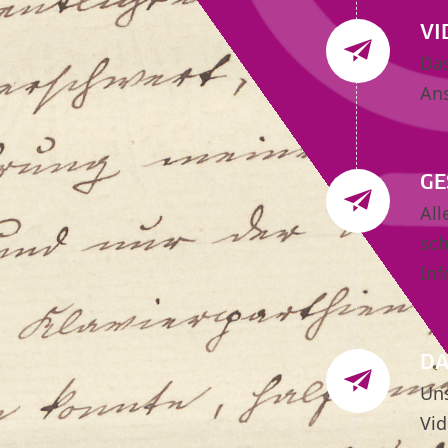
VI
Da
An
GE
All
sch
Inf
DA
Uns
Vid