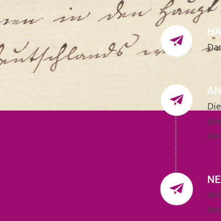
HA
Dam
AN
Die
übe
An
NE
Wil
Int