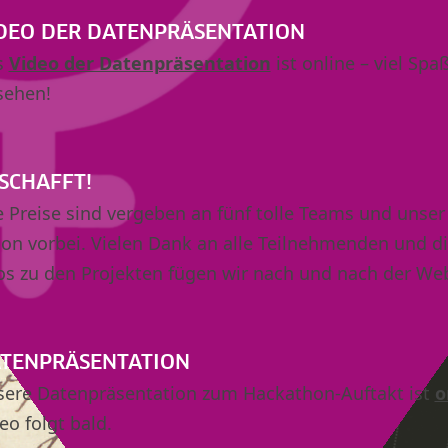
DEO DER DATENPRÄSENTATION
s
Video der Datenpräsentation
ist online – viel Spa
sehen!
SCHAFFT!
e Preise sind vergeben an fünf tolle Teams und unser
on vorbei. Vielen Dank an alle Teilnehmenden und di
os zu den Projekten fügen wir nach und nach der Web
TENPRÄSENTATION
ere Datenpräsentation zum Hackathon-Auftakt ist
o
eo folgt bald.