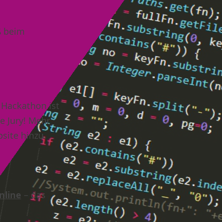
ß beim
 Hackathon ist
e Jury! Mehr
site hinzu.
nline
– das