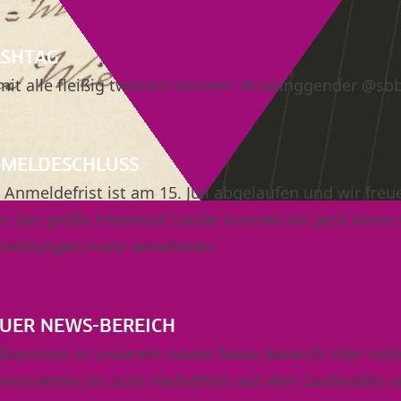
SHTAG
it alle fleißig twittern können: #codinggender @s
MELDESCHLUSS
 Anmeldefrist ist am 15. Juli abgelaufen und wir freu
r das große Interesse! Leider können wir jetzt keine
meldungen mehr annehmen.
UER NEWS-BEREICH
lkommen in unserem neuen News-Bereich! Hier halte
eressierten bis zum Hackathon auf dem Laufenden u