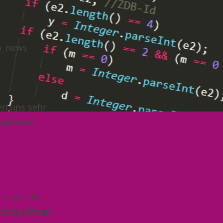
bb_news
en uns sehr
 weiteren
n wir alle
nd berichten