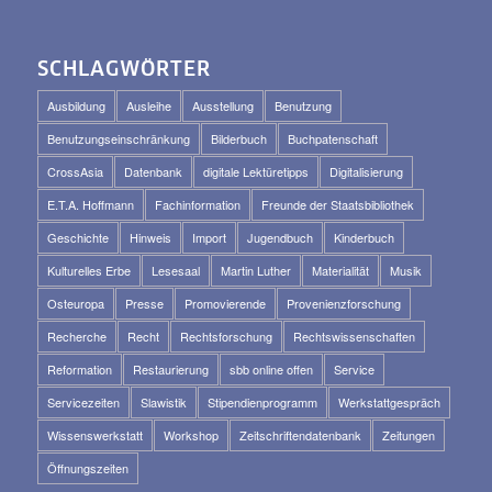
SCHLAGWÖRTER
Ausbildung
Ausleihe
Ausstellung
Benutzung
Benutzungseinschränkung
Bilderbuch
Buchpatenschaft
CrossAsia
Datenbank
digitale Lektüretipps
Digitalisierung
E.T.A. Hoffmann
Fachinformation
Freunde der Staatsbibliothek
Geschichte
Hinweis
Import
Jugendbuch
Kinderbuch
Kulturelles Erbe
Lesesaal
Martin Luther
Materialität
Musik
Osteuropa
Presse
Promovierende
Provenienzforschung
Recherche
Recht
Rechtsforschung
Rechtswissenschaften
Reformation
Restaurierung
sbb online offen
Service
Servicezeiten
Slawistik
Stipendienprogramm
Werkstattgespräch
Wissenswerkstatt
Workshop
Zeitschriftendatenbank
Zeitungen
Öffnungszeiten