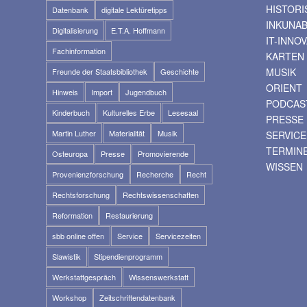
HISTOR
Datenbank
digitale Lektüretipps
INKUNA
Digitalisierung
E.T.A. Hoffmann
IT-INNO
Fachinformation
KARTEN
MUSIK
Freunde der Staatsbibliothek
Geschichte
ORIENT
Hinweis
Import
Jugendbuch
PODCAS
Kinderbuch
Kulturelles Erbe
Lesesaal
PRESSE
Martin Luther
Materialität
Musik
SERVICE
TERMIN
Osteuropa
Presse
Promovierende
WISSEN
Provenienzforschung
Recherche
Recht
Rechtsforschung
Rechtswissenschaften
Reformation
Restaurierung
sbb online offen
Service
Servicezeiten
Slawistik
Stipendienprogramm
Werkstattgespräch
Wissenswerkstatt
Workshop
Zeitschriftendatenbank