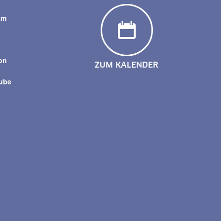
am
y
on
ZUM KALENDER
tube