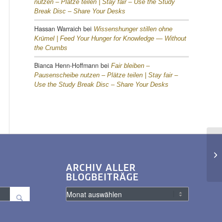
nutzen – Plätze teilen |
Stay fair – Use the Study
Break Disc – Share Your Desks
Hassan Warraich
bei
Wissenshunger stillen ohne
Krümel |
Feed Your Hunger for Knowledge — Without
the Crumbs
Bianca Henn-Hoffmann
bei
Fair bleiben –
Pausenscheibe nutzen – Plätze teilen |
Stay fair –
Use the Study Break Disc – Share Your Desks
ARCHIV ALLER
BLOGBEITRÄGE