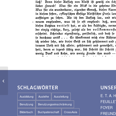
1821 Prinz Friedrich
von Homburg (Drama)
SCHLAGWÖRTER
UNSE
E. T. A
Ausbildung
Ausleihe
Ausstellung
FEUILLE
Benutzung
Benutzungseinschränkung
FOYER
Bilderbuch
Buchpatenschaft
CrossAsia
FREUNDE