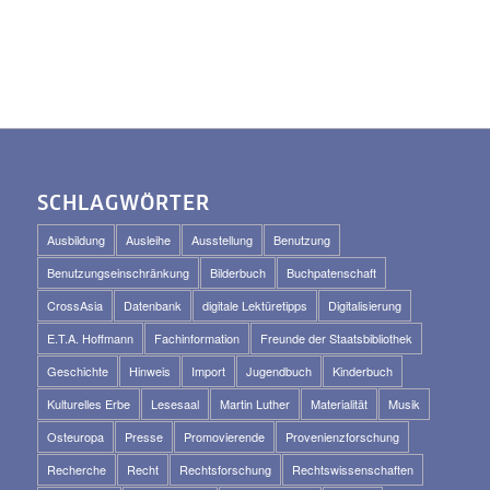
SCHLAGWÖRTER
Ausbildung
Ausleihe
Ausstellung
Benutzung
Benutzungseinschränkung
Bilderbuch
Buchpatenschaft
CrossAsia
Datenbank
digitale Lektüretipps
Digitalisierung
E.T.A. Hoffmann
Fachinformation
Freunde der Staatsbibliothek
Geschichte
Hinweis
Import
Jugendbuch
Kinderbuch
Kulturelles Erbe
Lesesaal
Martin Luther
Materialität
Musik
Osteuropa
Presse
Promovierende
Provenienzforschung
Recherche
Recht
Rechtsforschung
Rechtswissenschaften