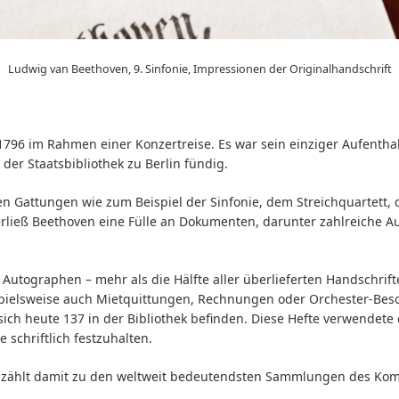
Ludwig van Beethoven, 9. Sinfonie, Impressionen der Originalhandschrift
96 im Rahmen einer Konzertreise. Es war sein einziger Aufenthal
er Staatsbibliothek zu Berlin fündig.
 Gattungen wie zum Beispiel der Sinfonie, dem Streichquartett, d
rließ Beethoven eine Fülle an Dokumenten, darunter zahlreiche Au
0 Autographen – mehr als die Hälfte aller überlieferten Handschrif
spielsweise auch Mietquittungen, Rechnungen oder Orchester-Beso
ich heute 137 in der Bibliothek befinden. Diese Hefte verwendete
schriftlich festzuhalten.
n zählt damit zu den weltweit bedeutendsten Sammlungen des Kom