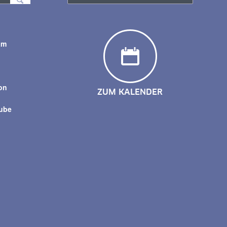
am
y
on
ZUM KALENDER
tube