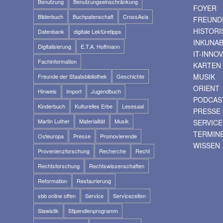
Benutzung
Benutzungseinschränkung
FOYER
Bilderbuch
Buchpatenschaft
CrossAsia
FREUNDE
HISTOR
Datenbank
digitale Lektüretipps
INKUNA
Digitalisierung
E.T.A. Hoffmann
IT-INNO
Fachinformation
KARTEN
MUSIK
Freunde der Staatsbibliothek
Geschichte
ORIENT
Hinweis
Import
Jugendbuch
PODCAS
Kinderbuch
Kulturelles Erbe
Lesesaal
PRESSE
Martin Luther
Materialität
Musik
SERVICE
TERMIN
Osteuropa
Presse
Promovierende
WISSEN
Provenienzforschung
Recherche
Recht
Rechtsforschung
Rechtswissenschaften
Reformation
Restaurierung
sbb online offen
Service
Servicezeiten
Slawistik
Stipendienprogramm