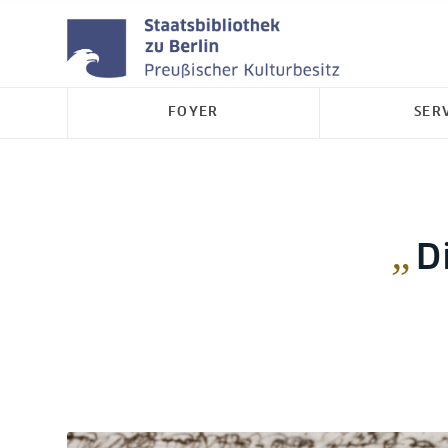
FOYER
SER
„
D