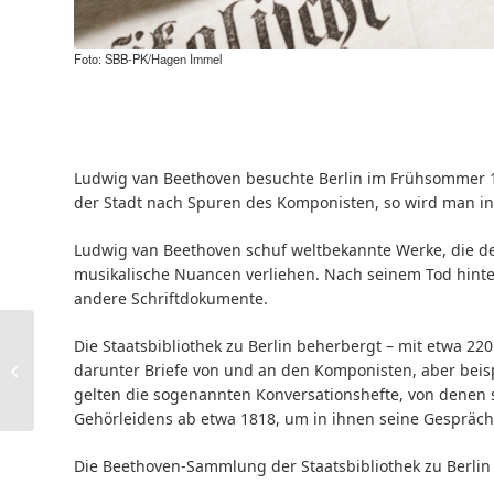
Impressionen, Beethovens 9. Sinfonie
Foto: SBB-PK/Hagen Immel
Ludwig van Beethoven besuchte Berlin im Frühsommer 17
der Stadt nach Spuren des Komponisten, so wird man in d
Ludwig van Beethoven schuf weltbekannte Werke, die den
musikalische Nuancen verliehen. Nach seinem Tod hinte
andere Schriftdokumente.
-entfällt- Passzwang –
Die Staatsbibliothek zu Berlin beherbergt – mit etwa 22
eine Archäologie
darunter Briefe von und an den Komponisten, aber bei
fotografischer
gelten die sogenannten Konversationshefte, von denen s
Praktiken.
Gehörleidens ab etwa 1818, um in ihnen seine Gespräche 
Werkstattgespräch...
Die Beethoven-Sammlung der Staatsbibliothek zu Berli