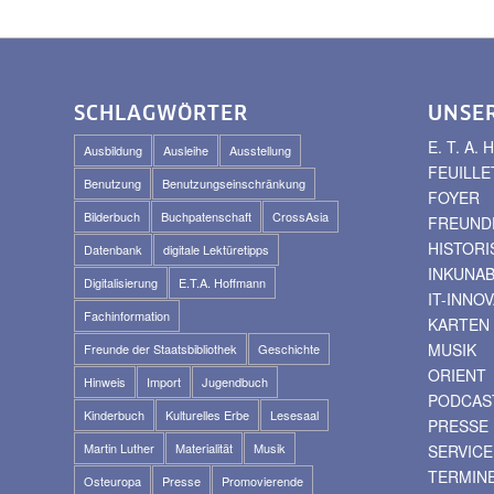
SCHLAGWÖRTER
UNSE
E. T. A
Ausbildung
Ausleihe
Ausstellung
FEUILLE
Benutzung
Benutzungseinschränkung
FOYER
Bilderbuch
Buchpatenschaft
CrossAsia
FREUNDE
HISTOR
Datenbank
digitale Lektüretipps
INKUNA
Digitalisierung
E.T.A. Hoffmann
IT-INNO
Fachinformation
KARTEN
MUSIK
Freunde der Staatsbibliothek
Geschichte
ORIENT
Hinweis
Import
Jugendbuch
PODCAS
Kinderbuch
Kulturelles Erbe
Lesesaal
PRESSE
Martin Luther
Materialität
Musik
SERVICE
TERMIN
Osteuropa
Presse
Promovierende