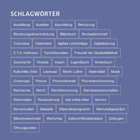
SCHLAGWÖRTER
Ausbildung
Ausleihe
Ausstellung
Benutzung
Benutzungseinschränkung
Bilderbuch
Buchpatenschaft
CrossAsia
Datenbank
digitale Lektüretipps
Digitalisierung
E.T.A. Hoffmann
Fachinformation
Freunde der Staatsbibliothek
Geschichte
Hinweis
Import
Jugendbuch
Kinderbuch
Kulturelles Erbe
Lesesaal
Martin Luther
Materialität
Musik
Osteuropa
Presse
Promovierende
Provenienzforschung
Recherche
Recht
Rechtsforschung
Rechtswissenschaften
Reformation
Restaurierung
sbb online offen
Service
Servicezeiten
Slawistik
Stipendienprogramm
Werkstattgespräch
Wissenswerkstatt
Workshop
Zeitschriftendatenbank
Zeitungen
Öffnungszeiten