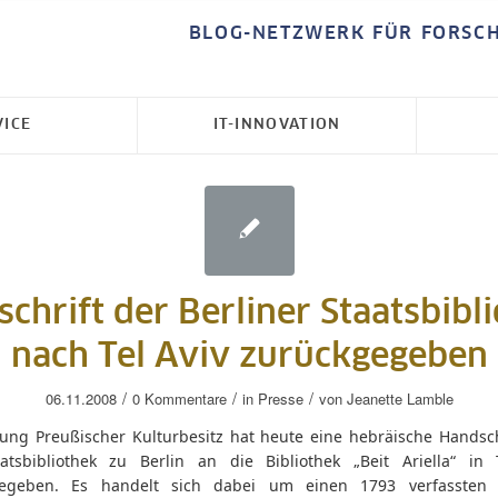
BLOG-NETZWERK FÜR FORSC
VICE
IT-INNOVATION
chrift der Berliner Staatsbibl
nach Tel Aviv zurückgegeben
/
/
/
06.11.2008
0 Kommentare
in
Presse
von
Jeanette Lamble
ftung Preußischer Kulturbesitz hat heute eine hebräische Handsch
atsbibliothek zu Berlin an die Bibliothek „Beit Ariella“ in 
gegeben. Es handelt sich dabei um einen 1793 verfassten 