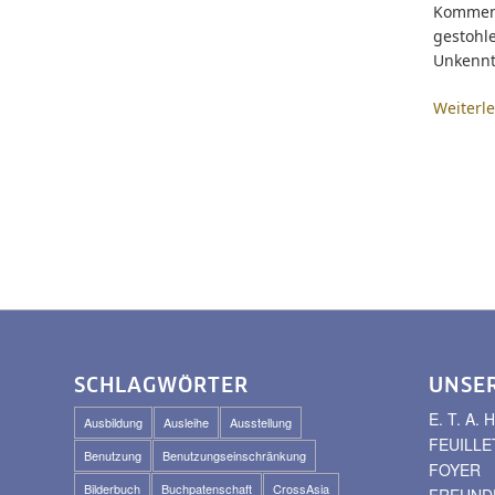
Komment
gestohl
Unkennt
Weiterl
SCHLAGWÖRTER
UNSE
E. T. A
Ausbildung
Ausleihe
Ausstellung
FEUILLE
Benutzung
Benutzungseinschränkung
FOYER
Bilderbuch
Buchpatenschaft
CrossAsia
FREUNDE