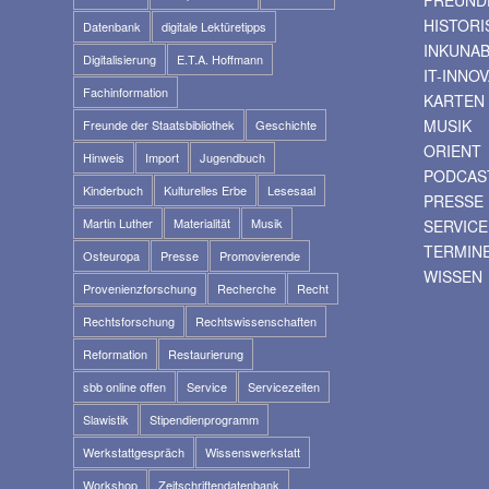
HISTOR
Datenbank
digitale Lektüretipps
INKUNA
Digitalisierung
E.T.A. Hoffmann
IT-INNO
Fachinformation
KARTEN
MUSIK
Freunde der Staatsbibliothek
Geschichte
ORIENT
Hinweis
Import
Jugendbuch
PODCAS
Kinderbuch
Kulturelles Erbe
Lesesaal
PRESSE
Martin Luther
Materialität
Musik
SERVICE
TERMIN
Osteuropa
Presse
Promovierende
WISSEN
Provenienzforschung
Recherche
Recht
Rechtsforschung
Rechtswissenschaften
Reformation
Restaurierung
sbb online offen
Service
Servicezeiten
Slawistik
Stipendienprogramm
Werkstattgespräch
Wissenswerkstatt
Workshop
Zeitschriftendatenbank