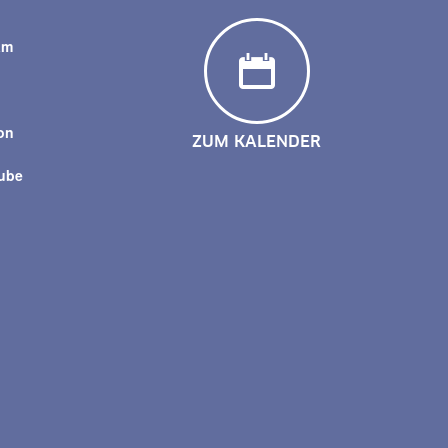
am
y
on
ZUM KALENDER
tube