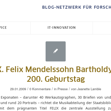
BLOG-NETZWERK FÜR FORSC
VICE
IT-INNOVATION
X. Felix Mendelssohn Barthold
200. Geburtstag
/
/
/
29.01.2009
0 Kommentare
in
Presse
von
Jeanette Lamble
 Exponaten – darunter 40 Werkautographen, 30 Briefen von un
 und rund 20 Portraits – richtet die Musikabteilung der Staatsbibl
mit dem prägnanten Titel FELIX die zentrale Ausstellung 