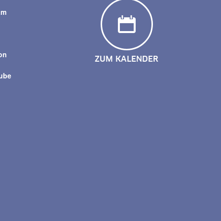
am
y
on
ZUM KALENDER
tube