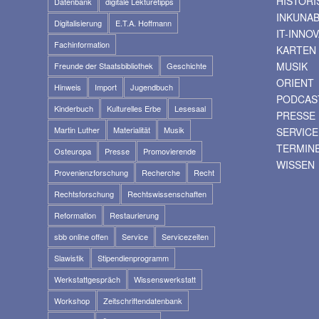
HISTOR
Datenbank
digitale Lektüretipps
INKUNA
Digitalisierung
E.T.A. Hoffmann
IT-INNO
Fachinformation
KARTEN
MUSIK
Freunde der Staatsbibliothek
Geschichte
ORIENT
Hinweis
Import
Jugendbuch
PODCAS
Kinderbuch
Kulturelles Erbe
Lesesaal
PRESSE
Martin Luther
Materialität
Musik
SERVICE
TERMIN
Osteuropa
Presse
Promovierende
WISSEN
Provenienzforschung
Recherche
Recht
Rechtsforschung
Rechtswissenschaften
Reformation
Restaurierung
sbb online offen
Service
Servicezeiten
Slawistik
Stipendienprogramm
Werkstattgespräch
Wissenswerkstatt
Workshop
Zeitschriftendatenbank