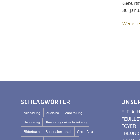
Geburts
30. Jan
Weiterl
SCHLAGWÖRTER
UNSE
E. T. A
Ausbildung
Ausleihe
Ausstellung
FEUILLE
Benutzung
Benutzungseinschränkung
FOYER
Bilderbuch
Buchpatenschaft
CrossAsia
FREUNDE