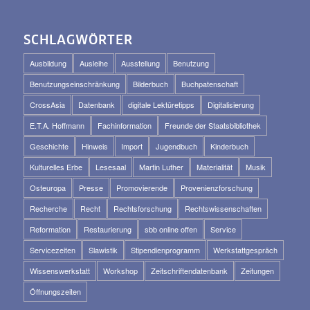
SCHLAGWÖRTER
Ausbildung
Ausleihe
Ausstellung
Benutzung
Benutzungseinschränkung
Bilderbuch
Buchpatenschaft
CrossAsia
Datenbank
digitale Lektüretipps
Digitalisierung
E.T.A. Hoffmann
Fachinformation
Freunde der Staatsbibliothek
Geschichte
Hinweis
Import
Jugendbuch
Kinderbuch
Kulturelles Erbe
Lesesaal
Martin Luther
Materialität
Musik
Osteuropa
Presse
Promovierende
Provenienzforschung
Recherche
Recht
Rechtsforschung
Rechtswissenschaften
Reformation
Restaurierung
sbb online offen
Service
Servicezeiten
Slawistik
Stipendienprogramm
Werkstattgespräch
Wissenswerkstatt
Workshop
Zeitschriftendatenbank
Zeitungen
Öffnungszeiten