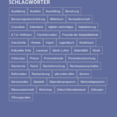
SCHLAGWÖRTER
Ausbildung
Ausleihe
Ausstellung
Benutzung
Benutzungseinschränkung
Bilderbuch
Buchpatenschaft
CrossAsia
Datenbank
digitale Lektüretipps
Digitalisierung
E.T.A. Hoffmann
Fachinformation
Freunde der Staatsbibliothek
Geschichte
Hinweis
Import
Jugendbuch
Kinderbuch
Kulturelles Erbe
Lesesaal
Martin Luther
Materialität
Musik
Osteuropa
Presse
Promovierende
Provenienzforschung
Recherche
Recht
Rechtsforschung
Rechtswissenschaften
Reformation
Restaurierung
sbb online offen
Service
Servicezeiten
Slawistik
Stipendienprogramm
Werkstattgespräch
Wissenswerkstatt
Workshop
Zeitschriftendatenbank
Zeitungen
Öffnungszeiten