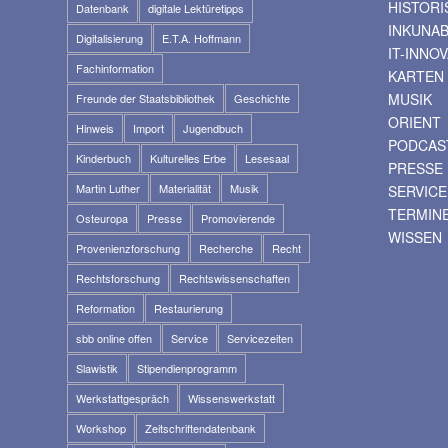
HISTOR
Datenbank
digitale Lektüretipps
INKUNA
Digitalisierung
E.T.A. Hoffmann
IT-INNO
Fachinformation
KARTEN
MUSIK
Freunde der Staatsbibliothek
Geschichte
ORIENT
Hinweis
Import
Jugendbuch
PODCAS
Kinderbuch
Kulturelles Erbe
Lesesaal
PRESSE
Martin Luther
Materialität
Musik
SERVICE
TERMIN
Osteuropa
Presse
Promovierende
WISSEN
Provenienzforschung
Recherche
Recht
Rechtsforschung
Rechtswissenschaften
Reformation
Restaurierung
sbb online offen
Service
Servicezeiten
Slawistik
Stipendienprogramm
Werkstattgespräch
Wissenswerkstatt
Workshop
Zeitschriftendatenbank