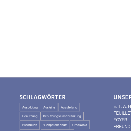
SCHLAGWÖRTER
UNSE
E. T. A
Ausbildung
Ausleihe
Ausstellung
FEUILLE
Benutzung
Benutzungseinschränkung
FOYER
Bilderbuch
Buchpatenschaft
CrossAsia
FREUNDE