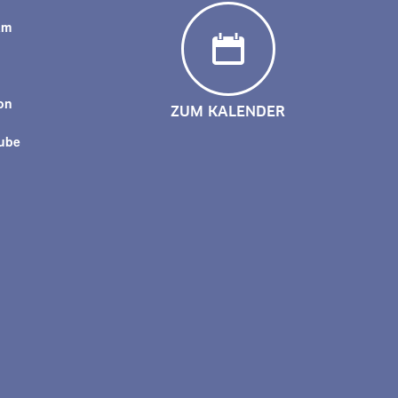
am
y
on
ZUM KALENDER
tube