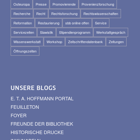
Osteuropa
Presse
Promovierende
Provenienzforschung
Recherche
Recht
Rechtsforschung
Rechtswissenschaften
Reformation
Restaurierung
sbb online offen
Service
Servicezeiten
Slawistik
Stipendienprogramm
Werkstattgespräch
Wissenswerkstatt
Workshop
Zeitschriftendatenbank
Zeitungen
Öffnungszeiten
UNSERE BLOGS
E. T. A. HOFFMANN PORTAL
FEUILLETON
FOYER
FREUNDE DER BIBLIOTHEK
HISTORISCHE DRUCKE