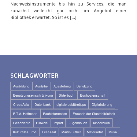
Nachweisinstrumente bis hin zu Services, die man
zunächst vielleicht gar nicht im Angebot einer
Bibliothek erwartet. So ist es […]
SCHLAGWÖRTER
Ausbildung
Ausleihe
Ausstellung
Benutzung
Benutzungseinschränkung
Bilderbuch
Buchpatenschaft
CrossAsia
Datenbank
digitale Lektüretipps
Digitalisierung
E.T.A. Hoffmann
Fachinformation
Freunde der Staatsbibliothek
Geschichte
Hinweis
Import
Jugendbuch
Kinderbuch
Kulturelles Erbe
Lesesaal
Martin Luther
Materialität
Musik