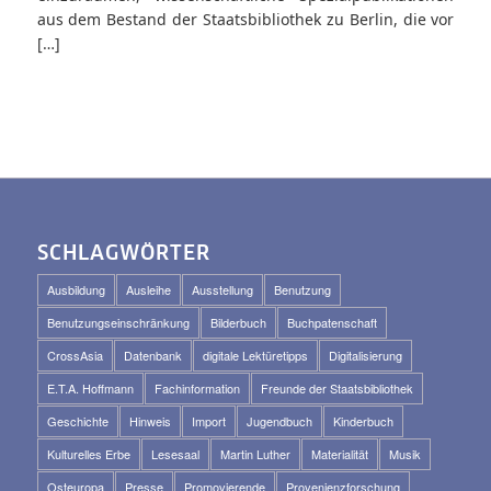
aus dem Bestand der Staatsbibliothek zu Berlin, die vor
[…]
SCHLAGWÖRTER
Ausbildung
Ausleihe
Ausstellung
Benutzung
Benutzungseinschränkung
Bilderbuch
Buchpatenschaft
CrossAsia
Datenbank
digitale Lektüretipps
Digitalisierung
E.T.A. Hoffmann
Fachinformation
Freunde der Staatsbibliothek
Geschichte
Hinweis
Import
Jugendbuch
Kinderbuch
Kulturelles Erbe
Lesesaal
Martin Luther
Materialität
Musik
Osteuropa
Presse
Promovierende
Provenienzforschung