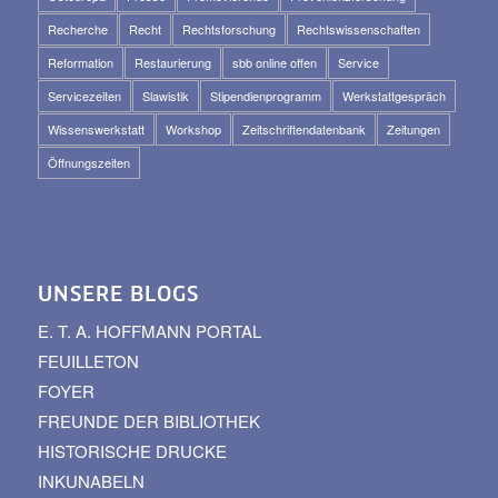
Recherche
Recht
Rechtsforschung
Rechtswissenschaften
Reformation
Restaurierung
sbb online offen
Service
Servicezeiten
Slawistik
Stipendienprogramm
Werkstattgespräch
Wissenswerkstatt
Workshop
Zeitschriftendatenbank
Zeitungen
Öffnungszeiten
UNSERE BLOGS
E. T. A. HOFFMANN PORTAL
FEUILLETON
FOYER
FREUNDE DER BIBLIOTHEK
HISTORISCHE DRUCKE
INKUNABELN