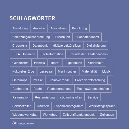
SCHLAGWÖRTER
Ausbildung
Ausleihe
Ausstellung
Benutzung
Benutzungseinschränkung
Bilderbuch
Buchpatenschaft
CrossAsia
Datenbank
digitale Lektüretipps
Digitalisierung
E.T.A. Hoffmann
Fachinformation
Freunde der Staatsbibliothek
Geschichte
Hinweis
Import
Jugendbuch
Kinderbuch
Kulturelles Erbe
Lesesaal
Martin Luther
Materialität
Musik
Osteuropa
Presse
Promovierende
Provenienzforschung
Recherche
Recht
Rechtsforschung
Rechtswissenschaften
Reformation
Restaurierung
sbb online offen
Service
Servicezeiten
Slawistik
Stipendienprogramm
Werkstattgespräch
Wissenswerkstatt
Workshop
Zeitschriftendatenbank
Zeitungen
Öffnungszeiten