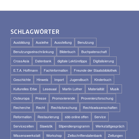
SCHLAGWÖRTER
Ausbildung
Ausleihe
Ausstellung
Benutzung
Benutzungseinschränkung
Bilderbuch
Buchpatenschaft
CrossAsia
Datenbank
digitale Lektüretipps
Digitalisierung
E.T.A. Hoffmann
Fachinformation
Freunde der Staatsbibliothek
Geschichte
Hinweis
Import
Jugendbuch
Kinderbuch
Kulturelles Erbe
Lesesaal
Martin Luther
Materialität
Musik
Osteuropa
Presse
Promovierende
Provenienzforschung
Recherche
Recht
Rechtsforschung
Rechtswissenschaften
Reformation
Restaurierung
sbb online offen
Service
Servicezeiten
Slawistik
Stipendienprogramm
Werkstattgespräch
Wissenswerkstatt
Workshop
Zeitschriftendatenbank
Zeitungen