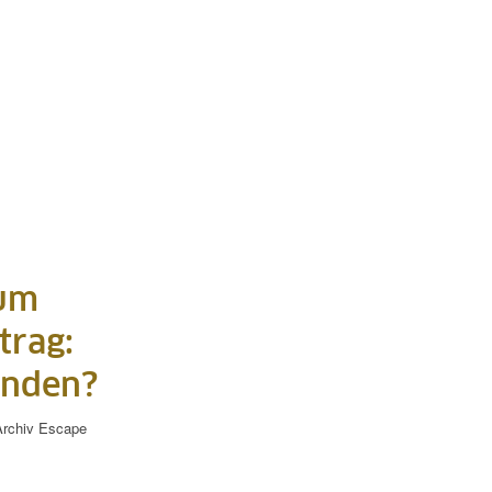
zum
trag:
enden?
rchiv
Escape