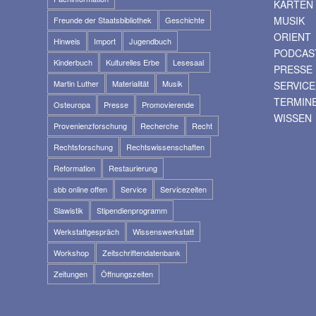
KARTEN
MUSIK
Freunde der Staatsbibliothek
Geschichte
ORIENT
Hinweis
Import
Jugendbuch
PODCAS
Kinderbuch
Kulturelles Erbe
Lesesaal
PRESSE
Martin Luther
Materialität
Musik
SERVICE
TERMIN
Osteuropa
Presse
Promovierende
WISSEN
Provenienzforschung
Recherche
Recht
Rechtsforschung
Rechtswissenschaften
Reformation
Restaurierung
sbb online offen
Service
Servicezeiten
Slawistik
Stipendienprogramm
Werkstattgespräch
Wissenswerkstatt
Workshop
Zeitschriftendatenbank
Zeitungen
Öffnungszeiten