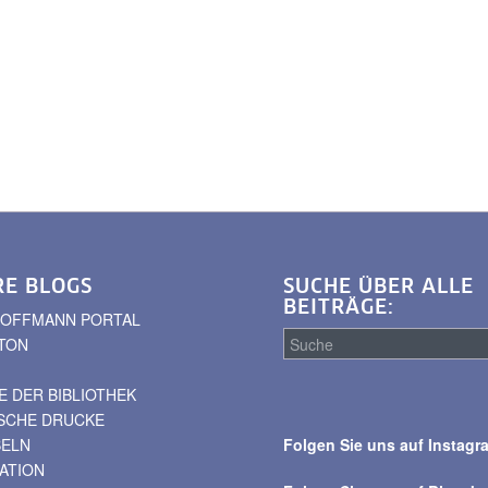
RE BLOGS
SUCHE ÜBER ALLE
BEITRÄGE:
. HOFFMANN PORTAL
TON
 DER BIBLIOTHEK
Suche
ISCHE DRUCKE
über
BELN
Folgen Sie uns auf Instagr
alle
VATION
Beiträge