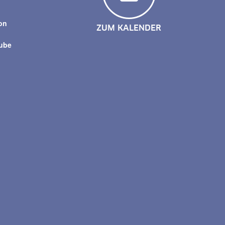
y
on
ZUM KALENDER
tube