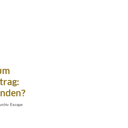
zum
trag:
enden?
rchiv
Escape