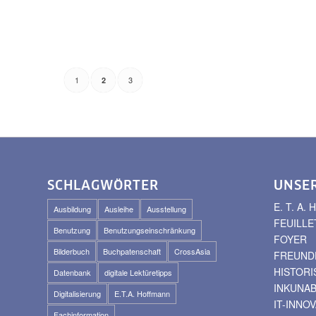
1
3
2
SCHLAGWÖRTER
UNSE
E. T. A
Ausbildung
Ausleihe
Ausstellung
FEUILLE
Benutzung
Benutzungseinschränkung
FOYER
Bilderbuch
Buchpatenschaft
CrossAsia
FREUNDE
HISTOR
Datenbank
digitale Lektüretipps
INKUNA
Digitalisierung
E.T.A. Hoffmann
IT-INNO
Fachinformation