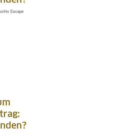
enden?
rchiv
Escape
zum
trag:
enden?