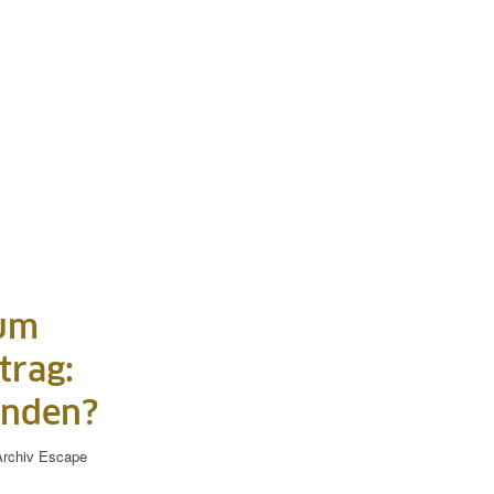
zum
trag:
enden?
rchiv
Escape