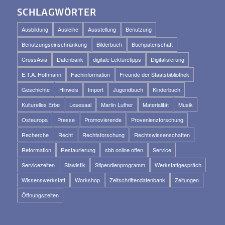
SCHLAGWÖRTER
Ausbildung
Ausleihe
Ausstellung
Benutzung
Benutzungseinschränkung
Bilderbuch
Buchpatenschaft
CrossAsia
Datenbank
digitale Lektüretipps
Digitalisierung
E.T.A. Hoffmann
Fachinformation
Freunde der Staatsbibliothek
Geschichte
Hinweis
Import
Jugendbuch
Kinderbuch
Kulturelles Erbe
Lesesaal
Martin Luther
Materialität
Musik
Osteuropa
Presse
Promovierende
Provenienzforschung
Recherche
Recht
Rechtsforschung
Rechtswissenschaften
Reformation
Restaurierung
sbb online offen
Service
Servicezeiten
Slawistik
Stipendienprogramm
Werkstattgespräch
Wissenswerkstatt
Workshop
Zeitschriftendatenbank
Zeitungen
Öffnungszeiten