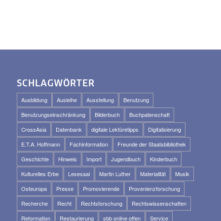
SCHLAGWÖRTER
Ausbildung
Ausleihe
Ausstellung
Benutzung
Benutzungseinschränkung
Bilderbuch
Buchpatenschaft
CrossAsia
Datenbank
digitale Lektüretipps
Digitalisierung
E.T.A. Hoffmann
Fachinformation
Freunde der Staatsbibliothek
Geschichte
Hinweis
Import
Jugendbuch
Kinderbuch
Kulturelles Erbe
Lesesaal
Martin Luther
Materialität
Musik
Osteuropa
Presse
Promovierende
Provenienzforschung
Recherche
Recht
Rechtsforschung
Rechtswissenschaften
Reformation
Restaurierung
sbb online offen
Service